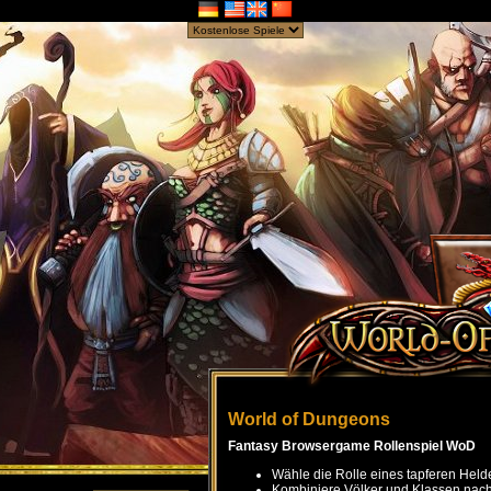
World of Dungeons
Fantasy Browsergame Rollenspiel WoD
Wähle die Rolle eines tapferen Held
Kombiniere Völker und Klassen nach